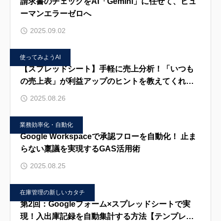
請求書のチェックをAI「Gemini」に任せて、ヒュ
ーマンエラーゼロへ
2025.09.02
使ってみようAI
【スプレッドシート】手軽に売上分析！「いつも
の売上表」が利益アップのヒントを教えてくれま
す
2025.08.26
業務効率化・自動化
Google Workspaceで承認フローを自動化！ 止ま
らない稟議を実現するGAS活用術
2025.08.25
在庫管理の新しいカタチ
第2回：Googleフォーム×スプレッドシートで実
現！入出庫記録を自動集計する方法【テンプレ付