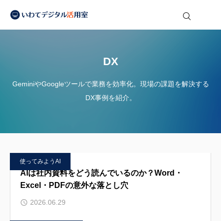
2026.06.16
フォーマット設定はもう不要！Googleスプレッドシート×AI（Gemini）で実現する、一番安くて賢い「請求書自動データ化」の仕組み
い
2026.05.14
クリックされない検索が増える？AI時代の新常識「AIO」の始め方
わ
て
2026.04.22
【AppSheet】勤怠管理アプリを自作し集計業務を効率化
デ
ジ
2026.04.17
図解をAIにどう理解させるか｜座標付きマークダウンによる構造化とトークン効率の実証
DX
タ
ル
2026.06.29
AIは社内資料をどう読んでいるのか？Word・Excel・PDFの意外な落とし穴
活
用
GeminiやGoogleツールで業務を効率化。現場の課題を解決する
2026.06.16
フォーマット設定はもう不要！Googleスプレッドシート×AI（Gemini）で実現する、一番安くて賢い「請求書自動データ化」の仕組み
室
DX事例を紹介。
使ってみようAI
AIは社内資料をどう読んでいるのか？Word・
Excel・PDFの意外な落とし穴
2026.06.29