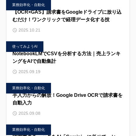
業務効率化・自動化
【OCR×GAS】請求書をGoogleドライブに放り込
むだけ！ワンクリックで経理データ化する技
2025.10.21
使ってみようAI
NotebookLMでCSVを分析する方法｜売上ランキ
ングをAIで自動集計
2025.09.19
業務効率化・自動化
手入力からの解放！Google Drive OCRで請求書を
自動入力
2025.09.08
業務効率化・自動化