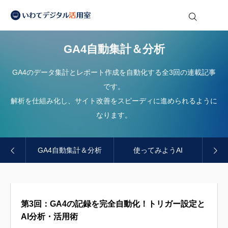
2026.05.14
クリックされない検索が増える？AI時代の新常識「AIO」の始め方
い
2026.04.22
【AppSheet】勤怠管理アプリを自作し集計業務を効率化
わ
て
2026.04.17
図解をAIにどう理解させるか｜座標付きマークダウンによる構造化とトークン効率の実証
GA4自動集計＆分析
デ
ジ
2026.06.29
AIは社内資料をどう読んでいるのか？Word・Excel・PDFの意外な落とし穴
タ
ル
GA4のデータ集計とレポート作成を自動化する全3回の連載記事
2026.06.16
フォーマット設定はもう不要！Googleスプレッドシート×AI（Gemini）で実現する、一番安くて賢い「請求書自動データ化」の仕組み
活
用
です。
室
解析を仕組み化し、サイト改善をスピーディに進められるように
なります。
スク管理
GA4自動集計＆分析
使ってみようAI
在庫
第3回：GA4の記録を完全自動化！トリガー設定と
AI分析・活用術