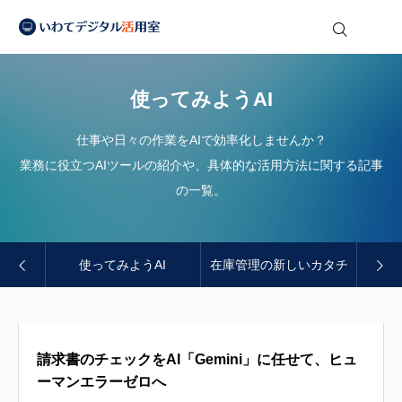
2026.06.16
フォーマット設定はもう不要！Googleスプレッドシート×AI（Gemini）で実現する、一番安くて賢い「請求書自動データ化」の仕組み
い
2026.05.14
クリックされない検索が増える？AI時代の新常識「AIO」の始め方
わ
て
2026.04.22
【AppSheet】勤怠管理アプリを自作し集計業務を効率化
デ
使ってみようAI
ジ
2026.04.17
図解をAIにどう理解させるか｜座標付きマークダウンによる構造化とトークン効率の実証
タ
ル
2026.06.29
AIは社内資料をどう読んでいるのか？Word・Excel・PDFの意外な落とし穴
活
仕事や日々の作業をAIで効率化しませんか？
用
2026.06.16
フォーマット設定はもう不要！Googleスプレッドシート×AI（Gemini）で実現する、一番安くて賢い「請求書自動データ化」の仕組み
室
業務に役立つAIツールの紹介や、具体的な活用方法に関する記事
の一覧。
＆分析
使ってみようAI
在庫管理の新しいカタチ
請求書のチェックをAI「Gemini」に任せて、ヒュ
ーマンエラーゼロへ