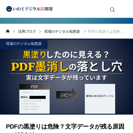
現場のデジタル知恵袋
い
わ
て
デ
活用ブログ
現場のデジタル知恵袋
PDFの黒塗りは危険？文字データが残る原因と確認方法
ジ
タ
ル
現場のデジタル知恵袋
活
用
室
PDFの黒塗りは危険？文字データが残る原因